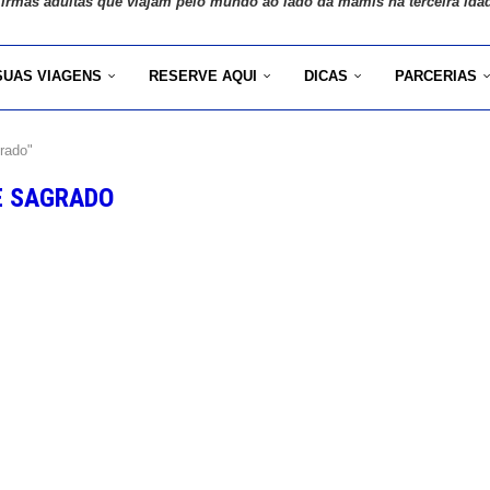
 irmãs adultas que viajam pelo mundo ao lado da mamis na terceira ida
SUAS VIAGENS
RESERVE AQUI
DICAS
PARCERIAS
rado"
E SAGRADO