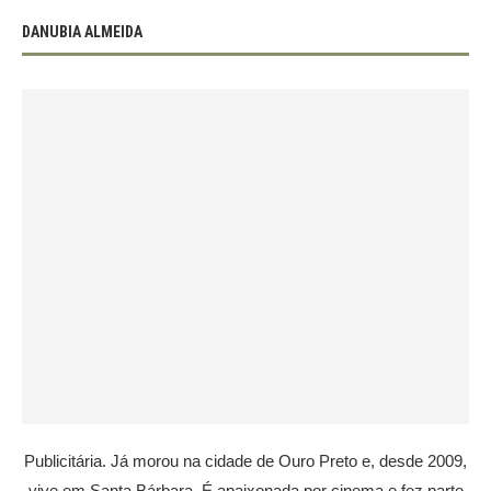
DANUBIA ALMEIDA
Publicitária. Já morou na cidade de Ouro Preto e, desde 2009,
vive em Santa Bárbara. É apaixonada por cinema e fez parte