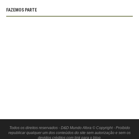
FAZEMOS PARTE
Todos os direitos reservados - D&D Mundo Afora © Copyright - Proibido
republicar qualquer um dos conteúdos do site sem autorização e sem os
devidos créditos com link para o blog.