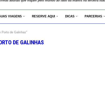
 irmãs adultas que viajam pelo mundo ao lado da mamis na terceira ida
SUAS VIAGENS
RESERVE AQUI
DICAS
PARCERIAS
 Porto de Galinhas"
ORTO DE GALINHAS