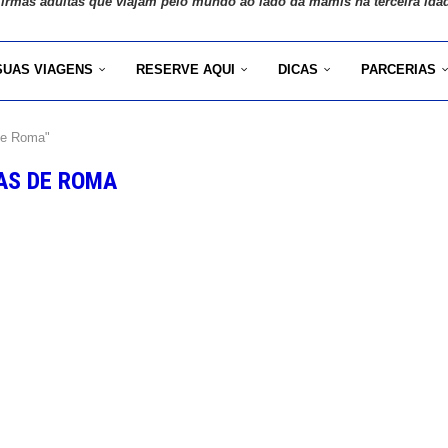
 irmãs adultas que viajam pelo mundo ao lado da mamis na terceira ida
SUAS VIAGENS
RESERVE AQUI
DICAS
PARCERIAS
de Roma"
AS DE ROMA