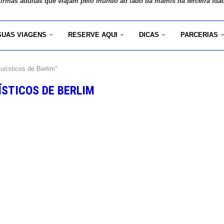
 irmãs adultas que viajam pelo mundo ao lado da mamis na terceira ida
SUAS VIAGENS
RESERVE AQUI
DICAS
PARCERIAS
rísticos de Berlim"
STICOS DE BERLIM