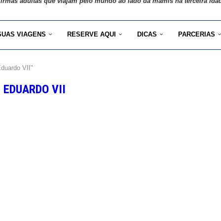
 irmãs adultas que viajam pelo mundo ao lado da mamis na terceira ida
SUAS VIAGENS
RESERVE AQUI
DICAS
PARCERIAS
duardo VII"
 EDUARDO VII