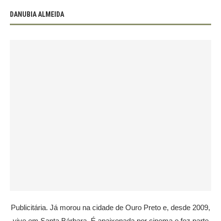
DANUBIA ALMEIDA
Publicitária. Já morou na cidade de Ouro Preto e, desde 2009,
vive em Santa Bárbara. É apaixonada por cinema e fez parte