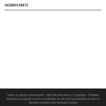
FAZEMOS PARTE
Todos os direitos reservados - D&D Mundo Afora © Copyright - Proibido
republicar qualquer um dos conteúdos do site sem autorização e sem os
devidos créditos com link para o blog.