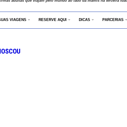
 irmãs adultas que viajam pelo mundo ao lado da mamis na terceira ida
SUAS VIAGENS
RESERVE AQUI
DICAS
PARCERIAS
MOSCOU