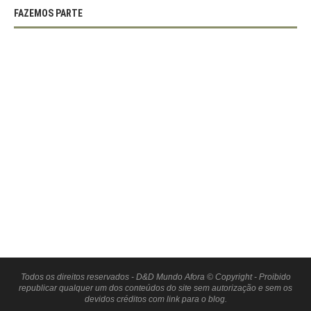
FAZEMOS PARTE
Todos os direitos reservados - D&D Mundo Afora © Copyright - Proibido
republicar qualquer um dos conteúdos do site sem autorização e sem os
devidos créditos com link para o blog.