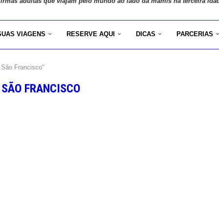
 irmãs adultas que viajam pelo mundo ao lado da mamis na terceira ida
SUAS VIAGENS
RESERVE AQUI
DICAS
PARCERIAS
 São Francisco"
 SÃO FRANCISCO