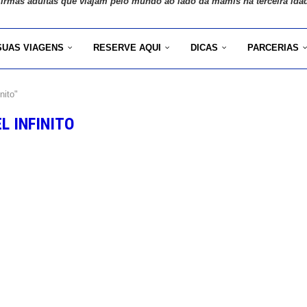
 irmãs adultas que viajam pelo mundo ao lado da mamis na terceira ida
SUAS VIAGENS
RESERVE AQUI
DICAS
PARCERIAS
nito"
L INFINITO