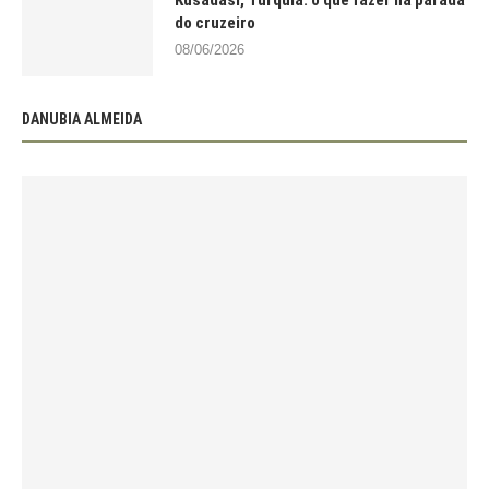
Kusadasi, Turquia: o que fazer na parada
do cruzeiro
08/06/2026
DANUBIA ALMEIDA