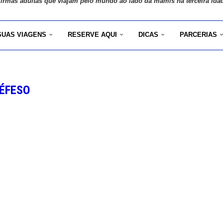
 irmãs adultas que viajam pelo mundo ao lado da mamis na terceira ida
SUAS VIAGENS
RESERVE AQUI
DICAS
PARCERIAS
ÉFESO