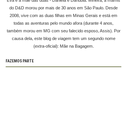
Eva é a mãe das duas - Daniela e Danubia. Mineira, a mamis
do D&D morou por mais de 30 anos em São Paulo. Desde
2008, vive com as duas filhas em Minas Gerais e está em
todas as aventuras pelo mundo afora (durante 4 anos,
também morou em MG com seu falecido esposo, Assis). Por
causa dela, este blog de viagem tem um segundo nome
(extra-oficial): Mãe na Bagagem.
FAZEMOS PARTE