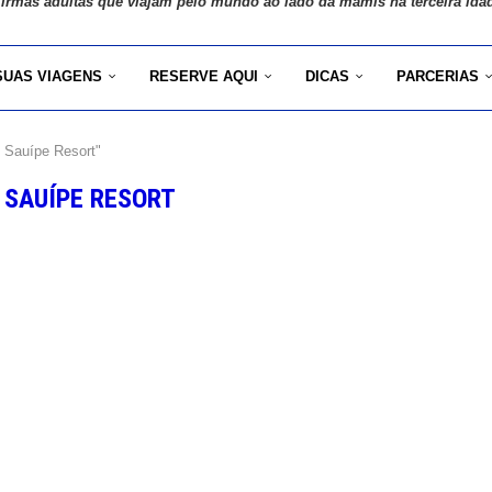
 irmãs adultas que viajam pelo mundo ao lado da mamis na terceira ida
SUAS VIAGENS
RESERVE AQUI
DICAS
PARCERIAS
 Sauípe Resort"
 SAUÍPE RESORT