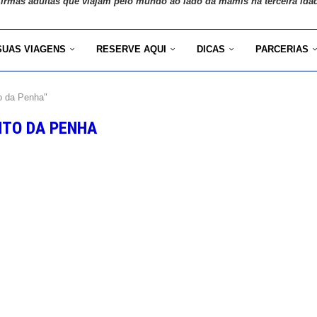
 irmãs adultas que viajam pelo mundo ao lado da mamis na terceira ida
SUAS VIAGENS
RESERVE AQUI
DICAS
PARCERIAS
o da Penha"
TO DA PENHA