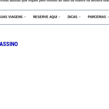
 irmãs adultas que viajam pelo mundo ao lado da mamis na terceira ida
SUAS VIAGENS
RESERVE AQUI
DICAS
PARCERIAS
ASSINO