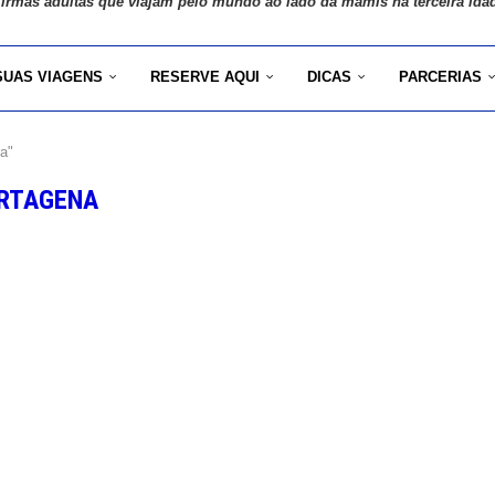
 irmãs adultas que viajam pelo mundo ao lado da mamis na terceira ida
SUAS VIAGENS
RESERVE AQUI
DICAS
PARCERIAS
a"
RTAGENA