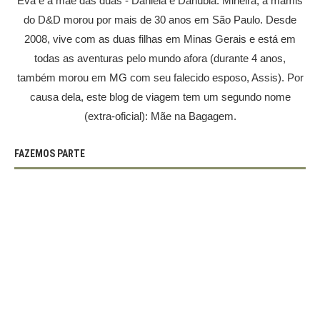
Eva é a mãe das duas - Daniela e Danubia. Mineira, a mamis
do D&D morou por mais de 30 anos em São Paulo. Desde
2008, vive com as duas filhas em Minas Gerais e está em
todas as aventuras pelo mundo afora (durante 4 anos,
também morou em MG com seu falecido esposo, Assis). Por
causa dela, este blog de viagem tem um segundo nome
(extra-oficial): Mãe na Bagagem.
FAZEMOS PARTE