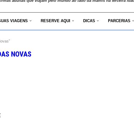
 irmãs adultas que viajam pelo mundo ao lado da mamis na terceira ida
SUAS VIAGENS
RESERVE AQUI
DICAS
PARCERIAS
Novas"
DAS NOVAS
E