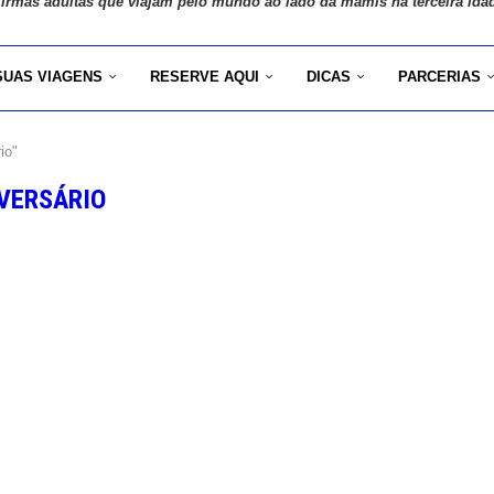
 irmãs adultas que viajam pelo mundo ao lado da mamis na terceira ida
SUAS VIAGENS
RESERVE AQUI
DICAS
PARCERIAS
io"
VERSÁRIO