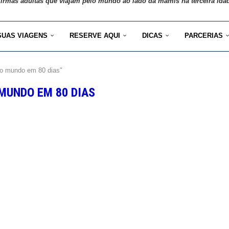
 irmãs adultas que viajam pelo mundo ao lado da mamis na terceira ida
SUAS VIAGENS
RESERVE AQUI
DICAS
PARCERIAS
o mundo em 80 dias"
MUNDO EM 80 DIAS