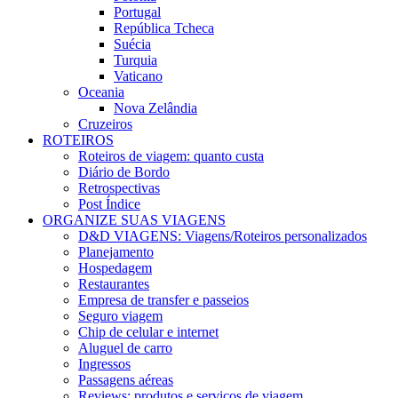
Portugal
República Tcheca
Suécia
Turquia
Vaticano
Oceania
Nova Zelândia
Cruzeiros
ROTEIROS
Roteiros de viagem: quanto custa
Diário de Bordo
Retrospectivas
Post Índice
ORGANIZE SUAS VIAGENS
D&D VIAGENS: Viagens/Roteiros personalizados
Planejamento
Hospedagem
Restaurantes
Empresa de transfer e passeios
Seguro viagem
Chip de celular e internet
Aluguel de carro
Ingressos
Passagens aéreas
Reviews: produtos e serviços de viagem