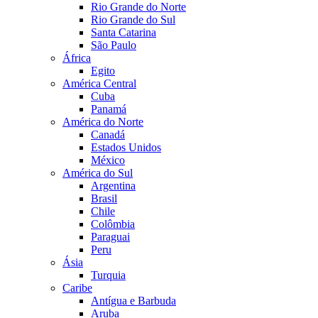
Rio Grande do Norte
Rio Grande do Sul
Santa Catarina
São Paulo
África
Egito
América Central
Cuba
Panamá
América do Norte
Canadá
Estados Unidos
México
América do Sul
Argentina
Brasil
Chile
Colômbia
Paraguai
Peru
Ásia
Turquia
Caribe
Antígua e Barbuda
Aruba