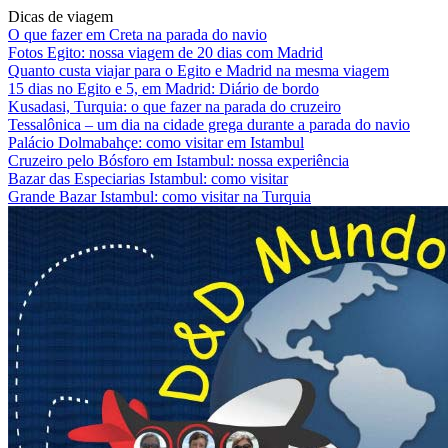
Dicas de viagem
O que fazer em Creta na parada do navio
Fotos Egito: nossa viagem de 20 dias com Madrid
Quanto custa viajar para o Egito e Madrid na mesma viagem
15 dias no Egito e 5, em Madrid: Diário de bordo
Kusadasi, Turquia: o que fazer na parada do cruzeiro
Tessalônica – um dia na cidade grega durante a parada do navio
Palácio Dolmabahçe: como visitar em Istambul
Cruzeiro pelo Bósforo em Istambul: nossa experiência
Bazar das Especiarias Istambul: como visitar
Grande Bazar Istambul: como visitar na Turquia