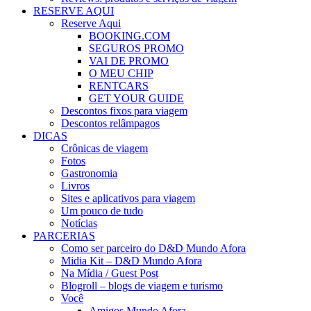
RESERVE AQUI
Reserve Aqui
BOOKING.COM
SEGUROS PROMO
VAI DE PROMO
O MEU CHIP
RENTCARS
GET YOUR GUIDE
Descontos fixos para viagem
Descontos relâmpagos
DICAS
Crônicas de viagem
Fotos
Gastronomia
Livros
Sites e aplicativos para viagem
Um pouco de tudo
Notícias
PARCERIAS
Como ser parceiro do D&D Mundo Afora
Midia Kit – D&D Mundo Afora
Na Mídia / Guest Post
Blogroll – blogs de viagem e turismo
Você
Amigos Mundo Afora