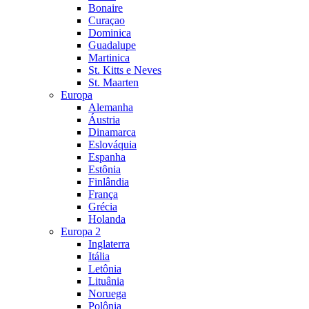
Bonaire
Curaçao
Dominica
Guadalupe
Martinica
St. Kitts e Neves
St. Maarten
Europa
Alemanha
Áustria
Dinamarca
Eslováquia
Espanha
Estônia
Finlândia
França
Grécia
Holanda
Europa 2
Inglaterra
Itália
Letônia
Lituânia
Noruega
Polônia