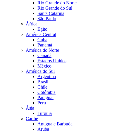
Rio Grande do Norte
Rio Grande do Sul
Santa Catarina
São Paulo
África
Egito
América Central
Cuba
Panamá
América do Norte
Canadá
Estados Unidos
México
América do Sul
Argentina
Brasil
Chile
Colômbia
Paraguai
Peru
Ásia
Turquia
Caribe
Antígua e Barbuda
Aruba