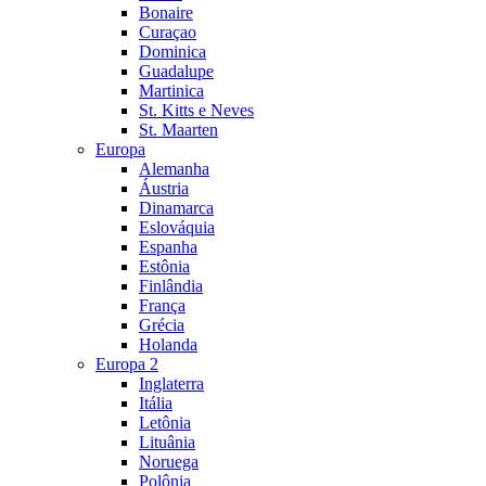
Bonaire
Curaçao
Dominica
Guadalupe
Martinica
St. Kitts e Neves
St. Maarten
Europa
Alemanha
Áustria
Dinamarca
Eslováquia
Espanha
Estônia
Finlândia
França
Grécia
Holanda
Europa 2
Inglaterra
Itália
Letônia
Lituânia
Noruega
Polônia