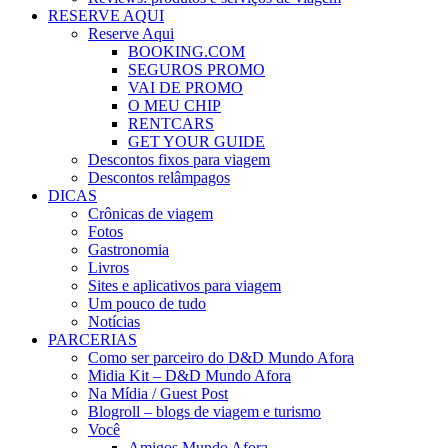
RESERVE AQUI
Reserve Aqui
BOOKING.COM
SEGUROS PROMO
VAI DE PROMO
O MEU CHIP
RENTCARS
GET YOUR GUIDE
Descontos fixos para viagem
Descontos relâmpagos
DICAS
Crônicas de viagem
Fotos
Gastronomia
Livros
Sites e aplicativos para viagem
Um pouco de tudo
Notícias
PARCERIAS
Como ser parceiro do D&D Mundo Afora
Midia Kit – D&D Mundo Afora
Na Mídia / Guest Post
Blogroll – blogs de viagem e turismo
Você
Amigos Mundo Afora