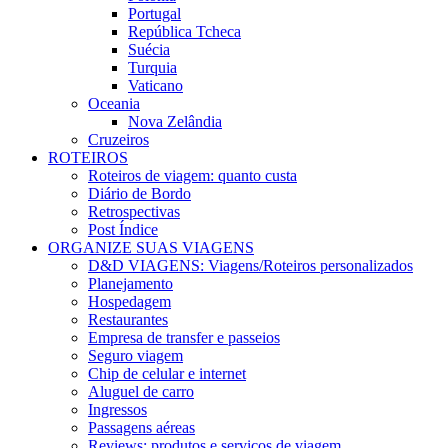
Portugal
República Tcheca
Suécia
Turquia
Vaticano
Oceania
Nova Zelândia
Cruzeiros
ROTEIROS
Roteiros de viagem: quanto custa
Diário de Bordo
Retrospectivas
Post Índice
ORGANIZE SUAS VIAGENS
D&D VIAGENS: Viagens/Roteiros personalizados
Planejamento
Hospedagem
Restaurantes
Empresa de transfer e passeios
Seguro viagem
Chip de celular e internet
Aluguel de carro
Ingressos
Passagens aéreas
Reviews: produtos e serviços de viagem