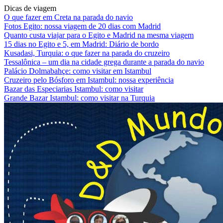
Dicas de viagem
O que fazer em Creta na parada do navio
Fotos Egito: nossa viagem de 20 dias com Madrid
Quanto custa viajar para o Egito e Madrid na mesma viagem
15 dias no Egito e 5, em Madrid: Diário de bordo
Kusadasi, Turquia: o que fazer na parada do cruzeiro
Tessalônica – um dia na cidade grega durante a parada do navio
Palácio Dolmabahçe: como visitar em Istambul
Cruzeiro pelo Bósforo em Istambul: nossa experiência
Bazar das Especiarias Istambul: como visitar
Grande Bazar Istambul: como visitar na Turquia