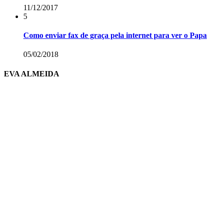
11/12/2017
5
Como enviar fax de graça pela internet para ver o Papa
05/02/2018
EVA ALMEIDA