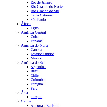
Rio de Janeiro
Rio Grande do Norte
Rio Grande do Sul
Santa Catarina
São Paulo
África
Egito
América Central
Cuba
Panamá
América do Norte
Canadá
Estados Unidos
México
América do Sul
Argentina
Brasil
Chile
Colômbia
Paraguai
Peru
Ásia
Turquia
Caribe
Antígua e Barbuda