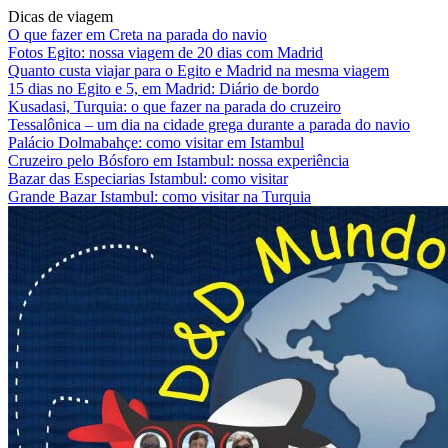
Dicas de viagem
O que fazer em Creta na parada do navio
Fotos Egito: nossa viagem de 20 dias com Madrid
Quanto custa viajar para o Egito e Madrid na mesma viagem
15 dias no Egito e 5, em Madrid: Diário de bordo
Kusadasi, Turquia: o que fazer na parada do cruzeiro
Tessalônica – um dia na cidade grega durante a parada do navio
Palácio Dolmabahçe: como visitar em Istambul
Cruzeiro pelo Bósforo em Istambul: nossa experiência
Bazar das Especiarias Istambul: como visitar
Grande Bazar Istambul: como visitar na Turquia