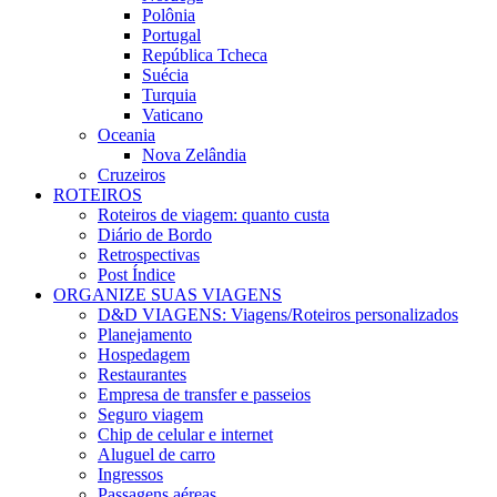
Polônia
Portugal
República Tcheca
Suécia
Turquia
Vaticano
Oceania
Nova Zelândia
Cruzeiros
ROTEIROS
Roteiros de viagem: quanto custa
Diário de Bordo
Retrospectivas
Post Índice
ORGANIZE SUAS VIAGENS
D&D VIAGENS: Viagens/Roteiros personalizados
Planejamento
Hospedagem
Restaurantes
Empresa de transfer e passeios
Seguro viagem
Chip de celular e internet
Aluguel de carro
Ingressos
Passagens aéreas