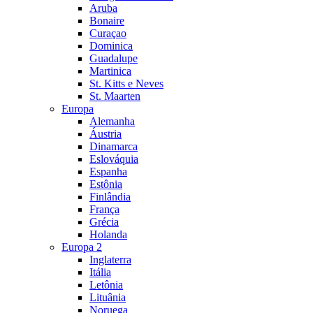
Aruba
Bonaire
Curaçao
Dominica
Guadalupe
Martinica
St. Kitts e Neves
St. Maarten
Europa
Alemanha
Áustria
Dinamarca
Eslováquia
Espanha
Estônia
Finlândia
França
Grécia
Holanda
Europa 2
Inglaterra
Itália
Letônia
Lituânia
Noruega