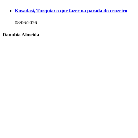
Kusadasi, Turquia: o que fazer na parada do cruzeiro
08/06/2026
Danubia Almeida