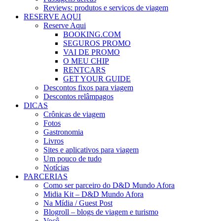
Reviews: produtos e serviços de viagem
RESERVE AQUI
Reserve Aqui
BOOKING.COM
SEGUROS PROMO
VAI DE PROMO
O MEU CHIP
RENTCARS
GET YOUR GUIDE
Descontos fixos para viagem
Descontos relâmpagos
DICAS
Crônicas de viagem
Fotos
Gastronomia
Livros
Sites e aplicativos para viagem
Um pouco de tudo
Notícias
PARCERIAS
Como ser parceiro do D&D Mundo Afora
Midia Kit – D&D Mundo Afora
Na Mídia / Guest Post
Blogroll – blogs de viagem e turismo
Você